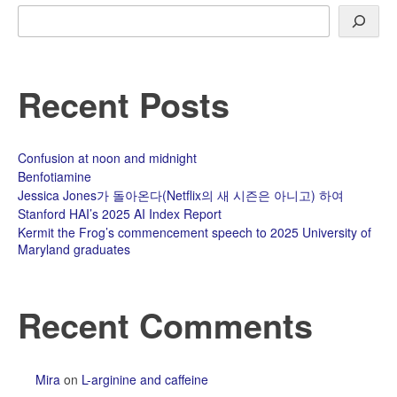
‘물
Search
리
학
과
철
Recent Posts
학’
Confusion at noon and midnight
Benfotiamine
Jessica Jones가 돌아온다(Netflix의 새 시즌은 아니고) 하여
Stanford HAI’s 2025 AI Index Report
Kermit the Frog’s commencement speech to 2025 University of
Maryland graduates
Recent Comments
Mira
on
L-arginine and caffeine