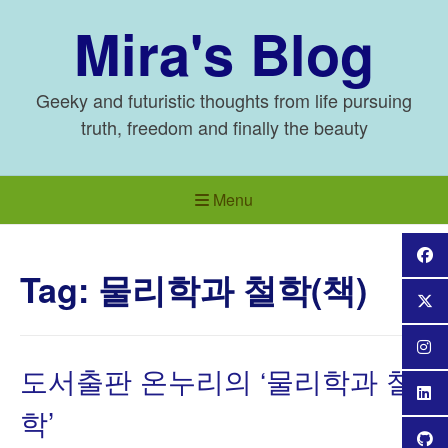
Skip
Mira's Blog
to
content
Geeky and futuristic thoughts from life pursuing
truth, freedom and finally the beauty
Menu
Tag:
물리학과 철학(책)
도서출판 온누리의 ‘물리학과 철
학’