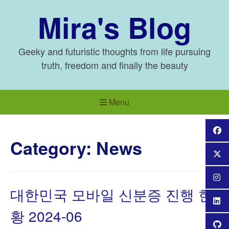
Skip
Mira's Blog
to
content
Geeky and futuristic thoughts from life pursuing
truth, freedom and finally the beauty
Menu
Category:
News
대한민국 모바일 신분증 진행 현
황 2024-06