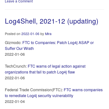
Leave a Comment
on
대
한
민
Log4Shell, 2021-12 (updating)
국
모
바
Posted on
2022-01-06
by
Mira
일
신
Gizmodo:
FTC to Companies: Patch Log4j ASAP or
분
Suffer Our Wrath
증
2022-01-06
진
행
현
TechCrunch:
FTC warns of legal action against
황
organizations that fail to patch Log4j flaw
2024-
2022-01-06
06
Federal Trade Commission(FTC):
FTC warns companies
to remediate Log4j security vulnerability
2022-01-04