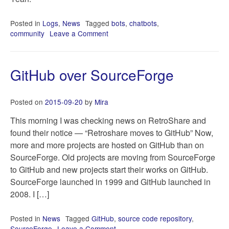
Posted in
Logs
,
News
Tagged
bots
,
chatbots
,
community
Leave a Comment
on
New
private
chatbot
GitHub over SourceForge
community
Posted on
2015-09-20
by
Mira
This morning I was checking news on RetroShare and
found their notice — “Retroshare moves to GitHub” Now,
more and more projects are hosted on GitHub than on
SourceForge. Old projects are moving from SourceForge
to GitHub and new projects start their works on GitHub.
SourceForge launched in 1999 and GitHub launched in
2008. I […]
Posted in
News
Tagged
GitHub
,
source code repository
,
SourceForge
Leave a Comment
on