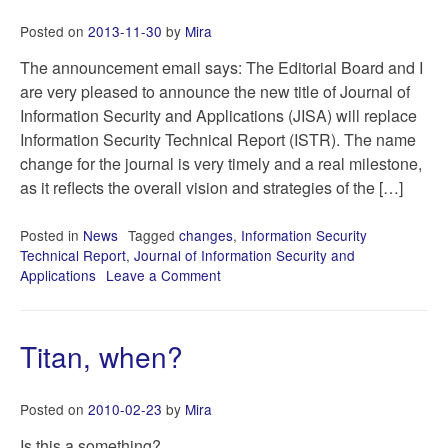
Posted on
2013-11-30
by
Mira
The announcement email says: The Editorial Board and I
are very pleased to announce the new title of Journal of
Information Security and Applications (JISA) will replace
Information Security Technical Report (ISTR). The name
change for the journal is very timely and a real milestone,
as it reflects the overall vision and strategies of the […]
Posted in
News
Tagged
changes
,
Information Security
Technical Report
,
Journal of Information Security and
Applications
Leave a Comment
on
ISTR’s
new
title:
Titan, when?
Journal
of
Information
Posted on
2010-02-23
by
Mira
Security
and
Is this a something?