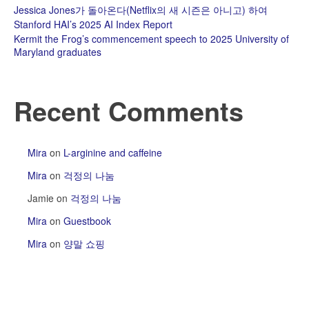
Jessica Jones가 돌아온다(Netflix의 새 시즌은 아니고) 하여
Stanford HAI’s 2025 AI Index Report
Kermit the Frog’s commencement speech to 2025 University of
Maryland graduates
Recent Comments
Mira
on
L-arginine and caffeine
Mira
on
걱정의 나눔
Jamie
on
걱정의 나눔
Mira
on
Guestbook
Mira
on
양말 쇼핑