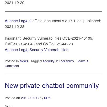
2021-12-20
Apache Log4j 2
official document v 2.17.1 last published:
2021-12-28
Important: Security Vulnerabilities CVE-2021-45105,
CVE-2021-45046 and CVE-2021-44228
Apache Log4j Security Vulnerabilities
Posted in
News
Tagged
security
,
vulnerability
Leave a
Comment
on
Log4Shell,
2021-
12
New private chatbot community
(updating)
Posted on
2016-10-06
by
Mira
Yeah.