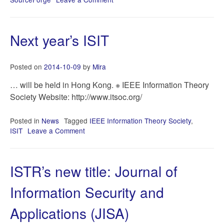
GitHub
over
SourceForge
Next year’s ISIT
Posted on
2014-10-09
by
Mira
… will be held in Hong Kong. ※ IEEE Information Theory
Society Website: http://www.itsoc.org/
Posted in
News
Tagged
IEEE Information Theory Society
,
ISIT
Leave a Comment
on
Next
year’s
ISIT
ISTR’s new title: Journal of
Information Security and
Applications (JISA)