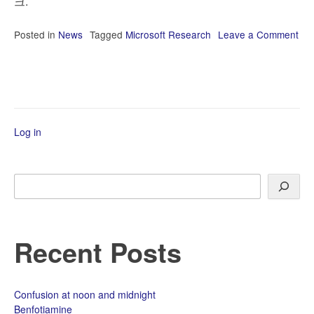
크.
Posted in
News
Tagged
Microsoft Research
Leave a Comment
on
Microsoft
Research
사
이
트
Log in
새
단
장
Search
Recent Posts
Confusion at noon and midnight
Benfotiamine