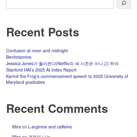
Search
Recent Posts
Confusion at noon and midnight
Benfotiamine
Jessica Jones가 돌아온다(Netflix의 새 시즌은 아니고) 하여
Stanford HAI’s 2025 AI Index Report
Kermit the Frog’s commencement speech to 2025 University of
Maryland graduates
Recent Comments
Mira
on
L-arginine and caffeine
Mira
on
걱정의 나눔