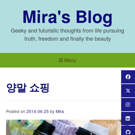
Skip
Mira's Blog
to
content
Geeky and futuristic thoughts from life pursuing
truth, freedom and finally the beauty
Menu
양말 쇼핑
Posted on
2014-06-25
by
Mira