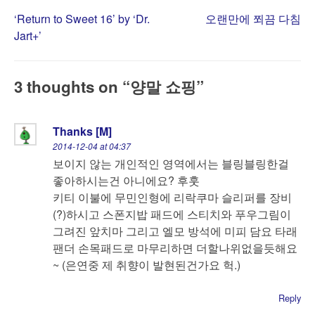
Post
‘Return to Sweet 16’ by ‘Dr.
오랜만에 쬐끔 다침
Jart+’
navigation
3 thoughts on “
양말 쇼핑
”
Thanks [M]
2014-12-04 at 04:37
보이지 않는 개인적인 영역에서는 블링블링한걸
좋아하시는건 아니에요? 후훗
키티 이불에 무민인형에 리락쿠마 슬리퍼를 장비
(?)하시고 스폰지밥 패드에 스티치와 푸우그림이
그려진 앞치마 그리고 엘모 방석에 미피 담요 타래
팬더 손목패드로 마무리하면 더할나위없을듯해요
~ (은연중 제 취향이 발현된건가요 헉.)
Reply