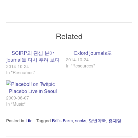
Related
SCIRP의 관심 분야
Oxford journals도
journal들 다시 추려 보다
2014-10-24
In "Resources"
2014-10-24
In "Resources"
Placebo Live in Seoul
2009-08-07
In "Music"
Posted in
Life
Tagged
Brit's Farm
,
socks
,
당번약국
,
홍대앞