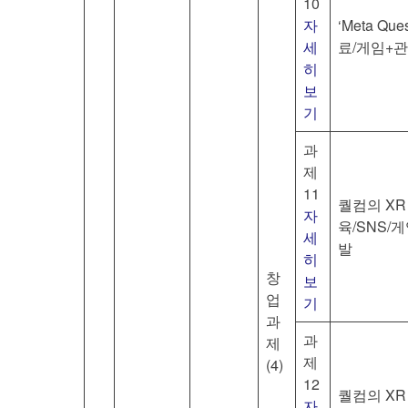
10
자
‘Meta 
세
료/게임+관
히
보
기
과
제
11
퀄컴의 XR 
자
육/SNS/
세
발
히
창
보
업
기
과
과
제
제
(4)
12
퀄컴의 XR 
자