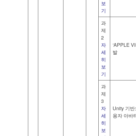
보
기
과
제
2
자
‘APPLE 
세
발
히
보
기
과
제
3
자
Unity 기
세
용자 아바
히
보