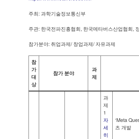
주최: 과학기술정보통신부
주관: 한국전파진흥협회, 한국메타버스산업협회,
참가분야: 취업과제/ 창업과제/ 자유과제
참
가
과
참가 분야
대
제
상
과
제
1
자
‘Meta Q
세
츠 개발
히