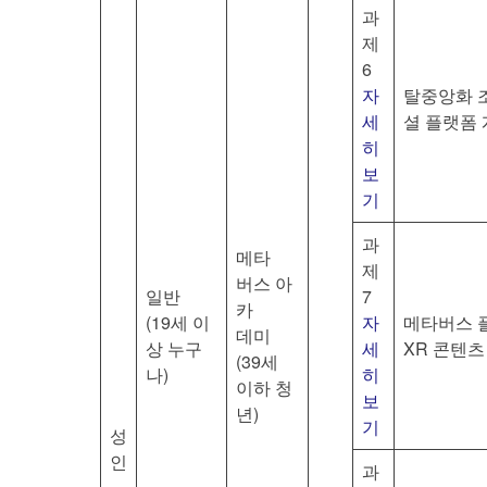
과
제
6
자
탈중앙화 조
세
셜 플랫폼
히
보
기
과
메타
제
버스 아
일반
7
카
(19세 이
자
메타버스 플
데미
상 누구
세
XR 콘텐츠
(39세
나)
히
이하 청
보
년)
기
성
인
과