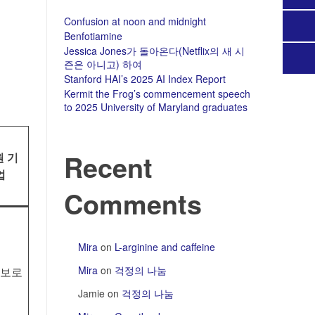
Confusion at noon and midnight
Benfotiamine
Jessica Jones가 돌아온다(Netflix의 새 시
즌은 아니고) 하여
Stanford HAI’s 2025 AI Index Report
Kermit the Frog’s commencement speech
to 2025 University of Maryland graduates
Recent
 기
업
Comments
Mira
on
L-arginine and caffeine
Mira
on
걱정의 나눔
보로
Jamie
on
걱정의 나눔