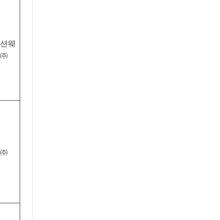
션웨
㈜
㈜