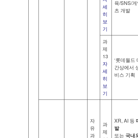
육/SNS/
세
츠 개발
히
보
기
과
제
13
‘롯데월드 
자
간상에서 상호
세
비스 기획
히
보
기
자
XR, AI 등
과
유
발
제
과
또는
국내