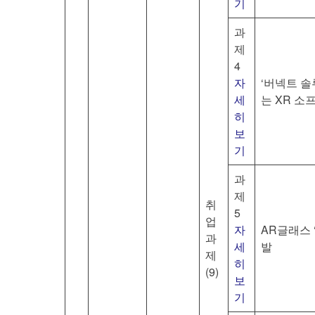
기
과
제
4
자
‘버넥트 솔루
세
는 XR 소
히
보
기
과
제
취
5
업
자
AR글래스 ‘
과
세
발
제
히
(9)
보
기