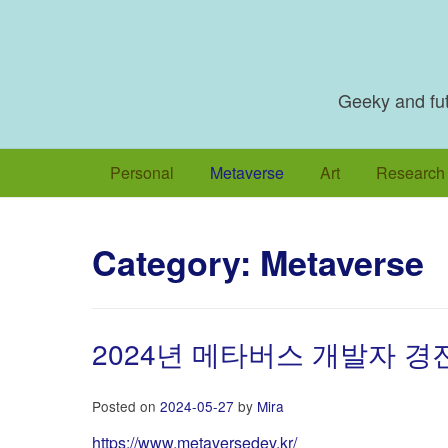
Skip
to
content
Geeky and futu
Personal
Metaverse
Art
Research
Category:
Metaverse
2024년 메타버스 개발자 
Posted on
2024-05-27
by
Mira
https://www.metaversedev.kr/