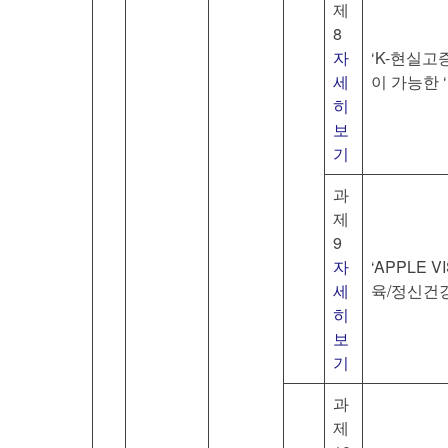
제
8
자
‘K-현실고증
세
이 가능한 
히
보
기
과
제
9
자
‘APPLE 
세
육/정신건강
히
보
기
과
제