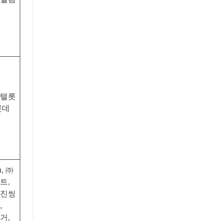
텔롯
롯데
a, ㈜
트,
진씽
,
거,