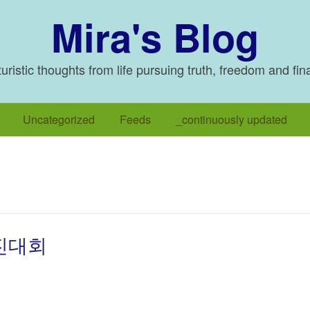
Mira's Blog
ristic thoughts from life pursuing truth, freedom and fin
Uncategorized
Feeds
_continuously updated
경진대회