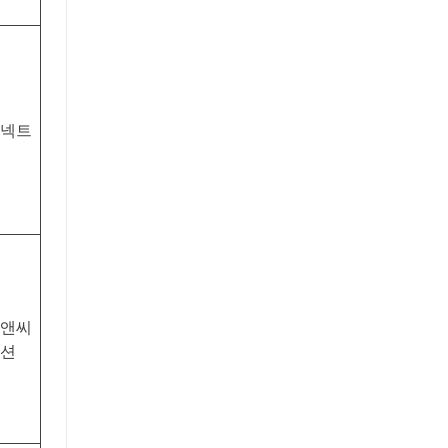
넥트
앤씨
션