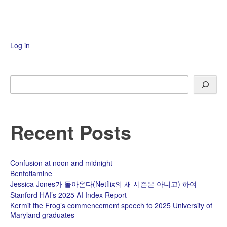
실
은
누
에
Log in
를
키
우
는
Search
곳
Recent Posts
Confusion at noon and midnight
Benfotiamine
Jessica Jones가 돌아온다(Netflix의 새 시즌은 아니고) 하여
Stanford HAI’s 2025 AI Index Report
Kermit the Frog’s commencement speech to 2025 University of
Maryland graduates