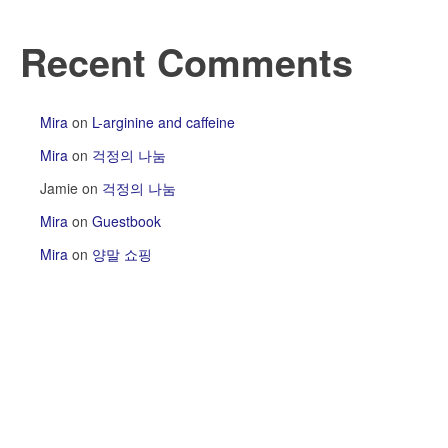
Recent Comments
Mira
on
L-arginine and caffeine
Mira
on
걱정의 나눔
Jamie
on
걱정의 나눔
Mira
on
Guestbook
Mira
on
양말 쇼핑