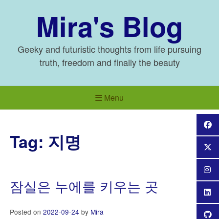
Skip
Mira's Blog
to
content
Geeky and futuristic thoughts from life pursuing
truth, freedom and finally the beauty
Menu
Tag:
지명
잠실은 누에를 키우는 곳
Posted on
2022-09-24
by
Mira