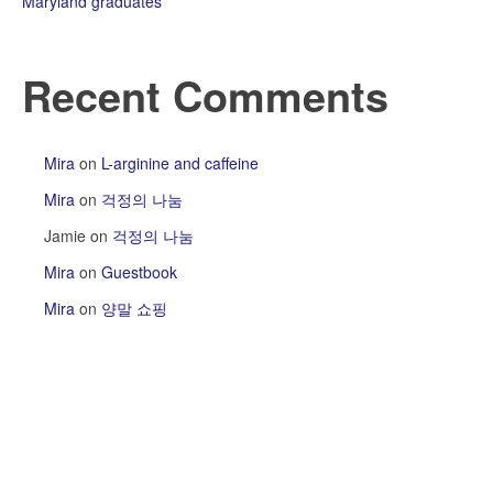
Maryland graduates
Recent Comments
Mira
on
L-arginine and caffeine
Mira
on
걱정의 나눔
Jamie
on
걱정의 나눔
Mira
on
Guestbook
Mira
on
양말 쇼핑