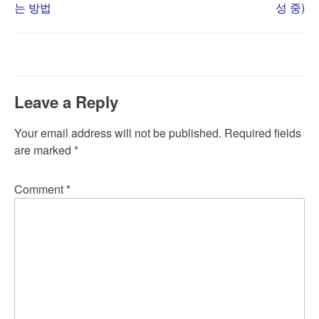
Post
는 방법
성 중)
navigation
Leave a Reply
Your email address will not be published.
Required fields
are marked
*
Comment
*