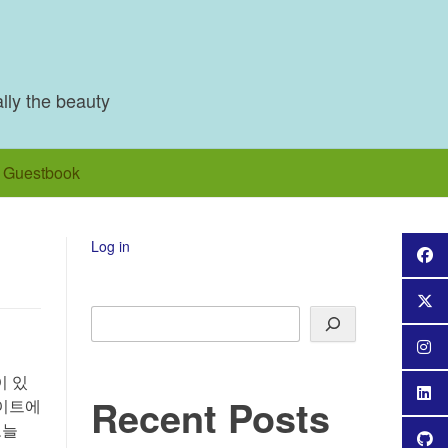
ally the beauty
Guestbook
Log in
Search
이 있
Recent Posts
사이트에
오늘