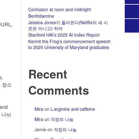
Confusion at noon and midnight
Benfotiamine
Jessica Jones가 돌아온다(Netflix의 새 시
URL,
즌은 아니고) 하여
Stanford HAI’s 2025 AI Index Report
Kermit the Frog’s commencement speech
to 2025 University of Maryland graduates
Recent
,
는 장소
Comments
 and
Mira
on
L-arginine and caffeine
위해 나뉘
Mira
on
걱정의 나눔
Jamie
on
걱정의 나눔