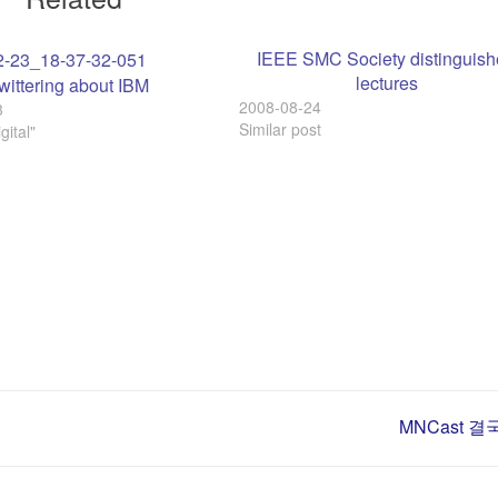
IEEE SMC Society distinguis
lectures
wittering about IBM
2008-08-24
3
Similar post
gital"
MNCast 결