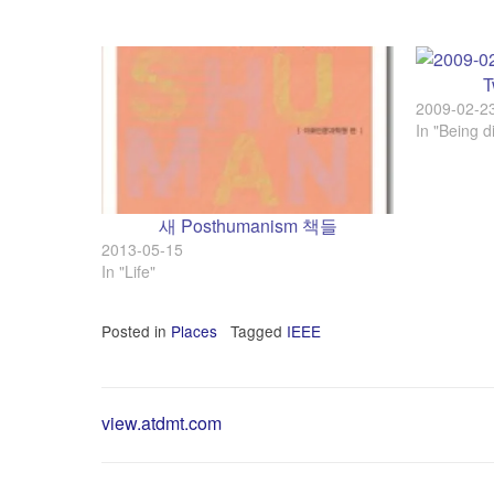
T
2009-02-2
In "Being di
새 Posthumanism 책들
2013-05-15
In "Life"
Posted in
Places
Tagged
IEEE
Post
view.atdmt.com