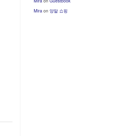
Mira
on
Guestbook
Mira
on
양말 쇼핑