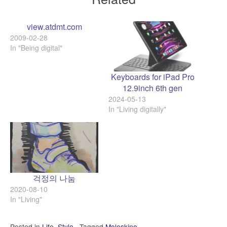
view.atdmt.com
2009-02-28
In "Being digital"
Keyboards for iPad Pro
12.9inch 6th gen
2024-05-13
In "Living digitally"
걱정의 나눔
2020-08-10
In "Living"
Posted in
Life
,
Style
Tagged
Moleskine