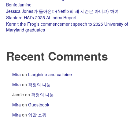
Benfotiamine
Jessica Jones가 돌아온다(Netflix의 새 시즌은 아니고) 하여
Stanford HAI’s 2025 AI Index Report
Kermit the Frog’s commencement speech to 2025 University of
Maryland graduates
Recent Comments
Mira
on
L-arginine and caffeine
Mira
on
걱정의 나눔
Jamie
on
걱정의 나눔
Mira
on
Guestbook
Mira
on
양말 쇼핑