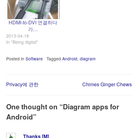
HDMI-to-DVI 연결하다
가…
2013-04-18
In "Being digital"
Posted in
Software
Tagged
Android
,
diagram
Post
Privacy에 관한
Chimes Ginger Chews
navigation
One thought on “
Diagram apps for
Android
”
Thanks [M]