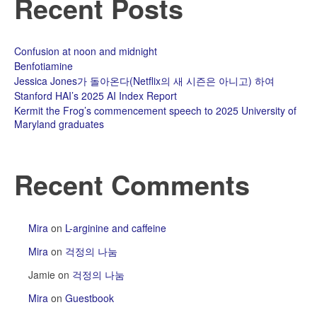
Recent Posts
Confusion at noon and midnight
Benfotiamine
Jessica Jones가 돌아온다(Netflix의 새 시즌은 아니고) 하여
Stanford HAI’s 2025 AI Index Report
Kermit the Frog’s commencement speech to 2025 University of
Maryland graduates
Recent Comments
Mira
on
L-arginine and caffeine
Mira
on
걱정의 나눔
Jamie
on
걱정의 나눔
Mira
on
Guestbook