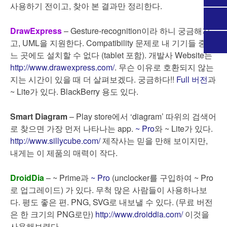
사용하기 전이고, 찾아 본 결과만 정리한다.
DrawExpress
– Gesture-recognition이라 하니 궁금해지
고, UML을 지원한다. Compatibility 문제로 내 기기들 중 어
느 곳에도 설치할 수 없다 (tablet 포함). 개발사 Website는
http://www.drawexpress.com/
. 무슨 이유로 호환되지 않는
지는 시간이 있을 때 더 살펴보겠다. 궁금하다!!
Full 버전
과
~ Lite가 있다. BlackBerry 용도 있다.
Smart Diagram
– Play store에서 ‘diagram’ 따위의 검색어
로 찾으면 가장 먼저 나타나는 app.
~ Pro
와 ~ Lite가 있다.
http://www.sillycube.com/
제작사는 믿을 만해 보이지만,
내게는 이 제품의 매력이 작다.
DroidDia
– ~ Prime과
~ Pro
(unclocker를 구입하여 ~ Pro
로 업그레이드) 가 있다. 무척 많은 사람들이 사용하나보
다. 평도 좋은 편. PNG, SVG로 내보낼 수 있다. (무료 버전
은 한 크기의 PNG로만)
http://www.droiddia.com/
이것을
사용해보련다.