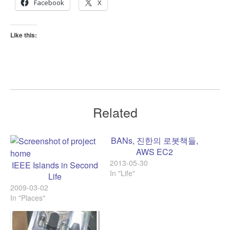
Facebook
X
Like this:
Related
BANs, 진한의 로봇책들,
AWS EC2
2013-05-30
IEEE Islands in Second
In "Life"
Life
2009-03-02
In "Places"