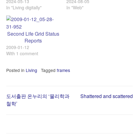
2024-05-13
2024-08-05
In "Living digitally"
In "Web"
Second Life Grid Status
Reports
2009-01-12
With 1 comment
Posted in
Living
Tagged
frames
Post
도서출판 온누리의 ‘물리학과
Shattered and scattered
철학’
navigation