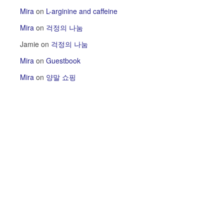
Mira
on
L-arginine and caffeine
Mira
on
걱정의 나눔
Jamie
on
걱정의 나눔
Mira
on
Guestbook
Mira
on
양말 쇼핑