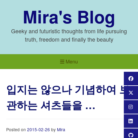
Skip
Mira's Blog
to
content
Geeky and futuristic thoughts from life pursuing
truth, freedom and finally the beauty
Menu
입지는 않으나 기념하여 보
관하는 셔츠들을 …
Posted on
2015-02-26
by
Mira