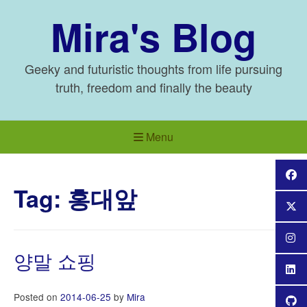
Skip
Mira's Blog
to
content
Geeky and futuristic thoughts from life pursuing
truth, freedom and finally the beauty
Menu
Tag:
홍대앞
양말 쇼핑
Posted on
2014-06-25
by
Mira