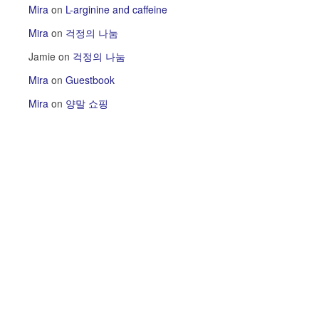
Mira
on
L-arginine and caffeine
Mira
on
걱정의 나눔
Jamie
on
걱정의 나눔
Mira
on
Guestbook
Mira
on
양말 쇼핑