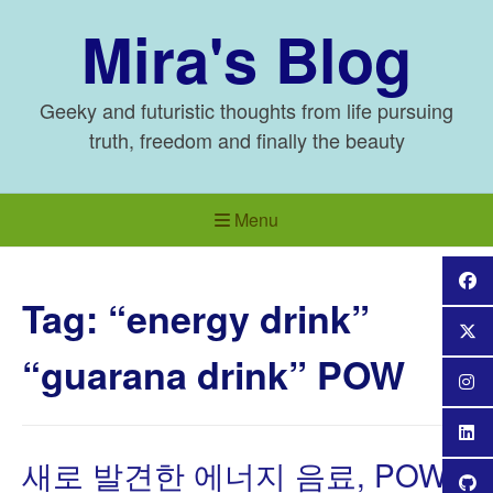
Skip
Mira's Blog
to
content
Geeky and futuristic thoughts from life pursuing
truth, freedom and finally the beauty
Menu
Tag:
“energy drink”
“guarana drink” POW
새로 발견한 에너지 음료, POW!