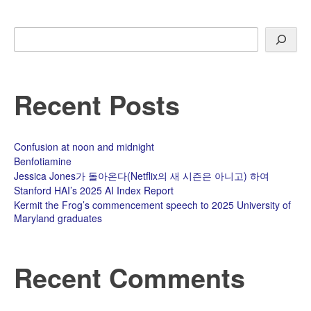
너
지
음
Search
료,
POW!
Recent Posts
Confusion at noon and midnight
Benfotiamine
Jessica Jones가 돌아온다(Netflix의 새 시즌은 아니고) 하여
Stanford HAI’s 2025 AI Index Report
Kermit the Frog’s commencement speech to 2025 University of
Maryland graduates
Recent Comments