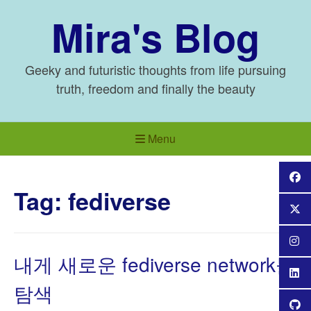
Skip
Mira's Blog
to
content
Geeky and futuristic thoughts from life pursuing
truth, freedom and finally the beauty
Menu
Tag:
fediverse
내게 새로운 fediverse network들
탐색