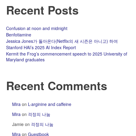
Recent Posts
Confusion at noon and midnight
Benfotiamine
Jessica Jones가 돌아온다(Netflix의 새 시즌은 아니고) 하여
Stanford HAI’s 2025 AI Index Report
Kermit the Frog’s commencement speech to 2025 University of
Maryland graduates
Recent Comments
Mira
on
L-arginine and caffeine
Mira
on
걱정의 나눔
Jamie
on
걱정의 나눔
Mira
on
Guestbook