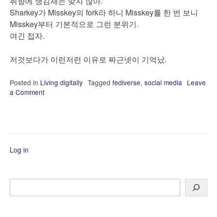
취향에 생김새는 맞지 않아.
Sharkey가 Misskey의 fork라 하니 Misskey를 한 번 보니
Misskey부터 기본적으로 그런 분위기.
여긴 접자.
저것보다가 이런저런 이유로 짜근넷이 기억났.
Posted in
Living digitally
Tagged
fediverse
,
social media
Leave
a Comment
on
내
게
새
로
운
Log in
fediverse
network
들
탐
Search
색