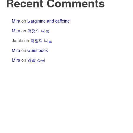
Recent Comments
Mira
on
L-arginine and caffeine
Mira
on
걱정의 나눔
Jamie
on
걱정의 나눔
Mira
on
Guestbook
Mira
on
양말 쇼핑