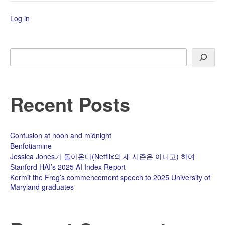
generation
Log in
서
비
스
를
Search
제
공
Recent Posts
Confusion at noon and midnight
Benfotiamine
Jessica Jones가 돌아온다(Netflix의 새 시즌은 아니고) 하여
Stanford HAI’s 2025 AI Index Report
Kermit the Frog’s commencement speech to 2025 University of
Maryland graduates