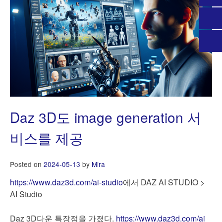
Daz 3D도 image generation 서
비스를 제공
Posted on
2024-05-13
by
Mira
https://www.daz3d.com/ai-studio
에서 DAZ AI STUDIO >
AI Studio
Daz 3D다운 특장점을 가졌다.
https://www.daz3d.com/ai