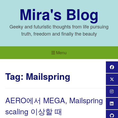
Skip
Mira's Blog
to
content
Geeky and futuristic thoughts from life pursuing
truth, freedom and finally the beauty
Menu
Tag:
Mailspring
AERO에서 MEGA, Mailspring 창
scaling 이상할 때