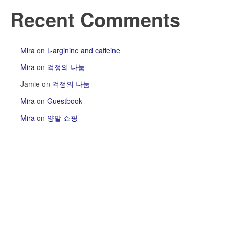
Recent Comments
Mira
on
L-arginine and caffeine
Mira
on
걱정의 나눔
Jamie
on
걱정의 나눔
Mira
on
Guestbook
Mira
on
양말 쇼핑