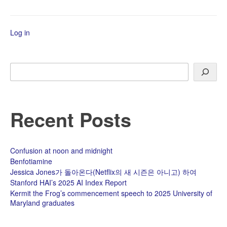
서
MEGA,
Mailspring
Log in
창
scaling
이
상
Search
할
때
Recent Posts
Confusion at noon and midnight
Benfotiamine
Jessica Jones가 돌아온다(Netflix의 새 시즌은 아니고) 하여
Stanford HAI’s 2025 AI Index Report
Kermit the Frog’s commencement speech to 2025 University of
Maryland graduates