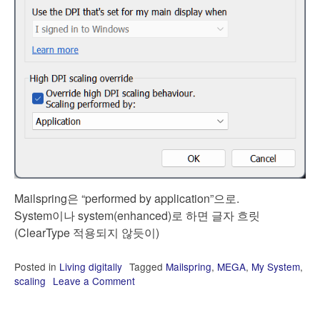
Mailspring은 “performed by application”으로.
System이나 system(enhanced)로 하면 글자 흐릿
(ClearType 적용되지 않듯이)
Posted in
Living digitally
Tagged
Mailspring
,
MEGA
,
My System
,
scaling
Leave a Comment
on
AERO
에