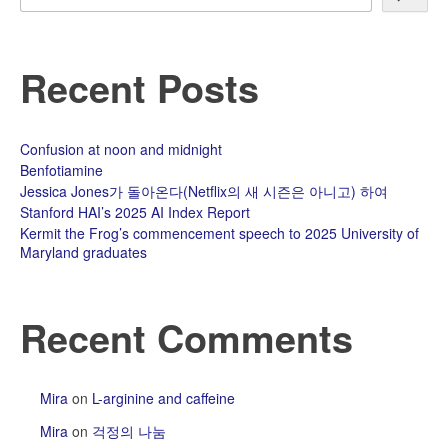
Recent Posts
Confusion at noon and midnight
Benfotiamine
Jessica Jones가 돌아온다(Netflix의 새 시즌은 아니고) 하여
Stanford HAI’s 2025 AI Index Report
Kermit the Frog’s commencement speech to 2025 University of
Maryland graduates
Recent Comments
Mira
on
L-arginine and caffeine
Mira
on
걱정의 나눔