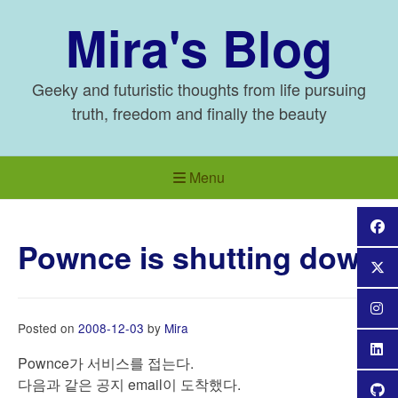
Skip
Mira's Blog
to
content
Geeky and futuristic thoughts from life pursuing
truth, freedom and finally the beauty
Menu
Pownce is shutting down
Posted on
2008-12-03
by
Mira
Pownce가 서비스를 접는다.
다음과 같은 공지 email이 도착했다.