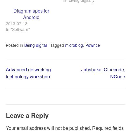
용하고 계신 것을 보고
In "Living digitally"
activitypub 사용 네트웍으로
Diagram apps for
Sharkey는 어떠한가 궁금해
Android
https://activitypub.software/TransFe
2013-07-18
org/Sharkey 에 방문했다가
In "Software"
https://activitypub.software/
에 가입까지.
mastodon.social이 등록한
Posted in
Being digital
Tagged
microblog
,
Pownce
email address를 바꾸는 데
에 문제를 가지고 있어 정이
떨어졌다. 주 사용 fediverse
를 libranet.de로 하려다가
Post
Advanced networking
Jahshaka, Cinecode,
(사용자가…
technology workshop
NCode
navigation
Leave a Reply
Your email address will not be published.
Required fields