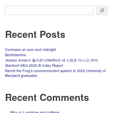
Search
Recent Posts
Confusion at noon and midnight
Benfotiamine
Jessica Jones가 돌아온다(Netflix의 새 시즌은 아니고) 하여
Stanford HAI’s 2025 AI Index Report
Kermit the Frog’s commencement speech to 2025 University of
Maryland graduates
Recent Comments
Mira
on
L-arginine and caffeine