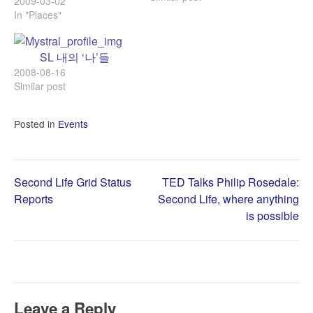
2009-03-02
In "Places"
SL 내의 ‘나’들
2008-08-16
Similar post
Posted in
Events
Post
Second Life Grid Status
TED Talks Philip Rosedale:
Reports
Second Life, where anything
is possible
navigation
Leave a Reply