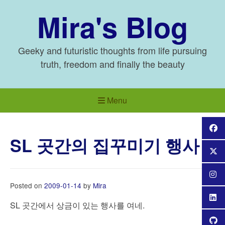
Skip
Mira's Blog
to
content
Geeky and futuristic thoughts from life pursuing
truth, freedom and finally the beauty
Menu
SL 곳간의 집꾸미기 행사
Posted on
2009-01-14
by
Mira
SL 곳간에서 상금이 있는 행사를 여네.