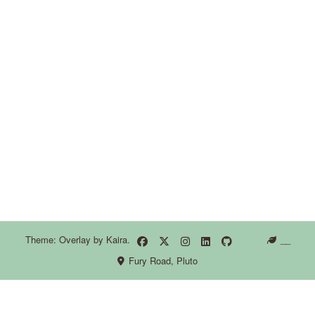
Theme: Overlay by
Kaira
.
__
Fury Road, Pluto