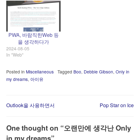
PWA, 바람직한Web 등
을 생각하다가
2024-08-05
In "Web"
Posted in
Miscellaneous
Tagged
Boo
,
Debbie Gibson
,
Only in
my dreams
,
아이유
Post
Outlook을 사용하면서
Pop Star on Ice
navigation
One thought on “
오랜만에 생각난 Only
in my dreams
”