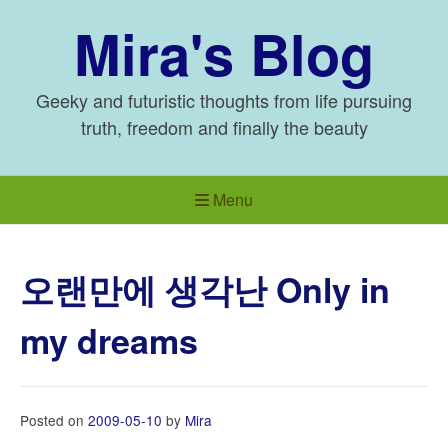
Skip
Mira's Blog
to
content
Geeky and futuristic thoughts from life pursuing
truth, freedom and finally the beauty
Menu
오랜만에 생각난 Only in
my dreams
Posted on
2009-05-10
by
Mira