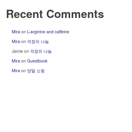
Recent Comments
Mira
on
L-arginine and caffeine
Mira
on
걱정의 나눔
Jamie
on
걱정의 나눔
Mira
on
Guestbook
Mira
on
양말 쇼핑