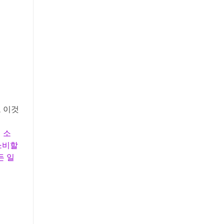
고 이것
 소
소비할
든 일