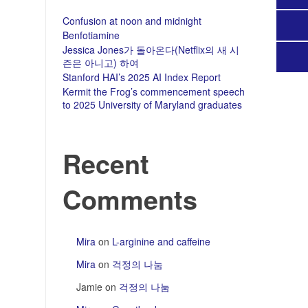
Confusion at noon and midnight
Benfotiamine
Jessica Jones가 돌아온다(Netflix의 새 시
즌은 아니고) 하여
Stanford HAI’s 2025 AI Index Report
Kermit the Frog’s commencement speech
to 2025 University of Maryland graduates
Recent
Comments
Mira
on
L-arginine and caffeine
Mira
on
걱정의 나눔
Jamie
on
걱정의 나눔