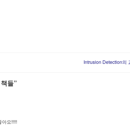
Intrusion Detection
m 책들
”
!!!!!