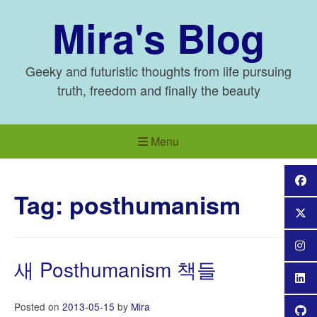
Skip
Mira's Blog
to
content
Geeky and futuristic thoughts from life pursuing
truth, freedom and finally the beauty
Menu
Tag:
posthumanism
새 Posthumanism 책들
Posted on
2013-05-15
by
Mira