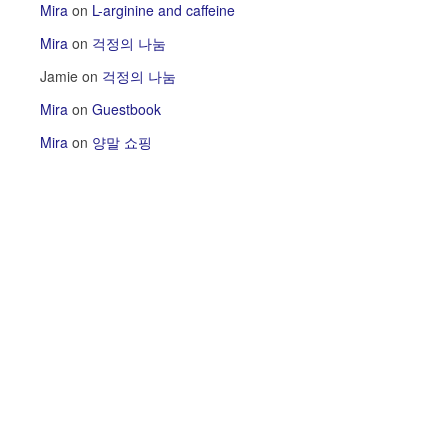
Mira
on
L-arginine and caffeine
Mira
on
걱정의 나눔
Jamie
on
걱정의 나눔
Mira
on
Guestbook
Mira
on
양말 쇼핑