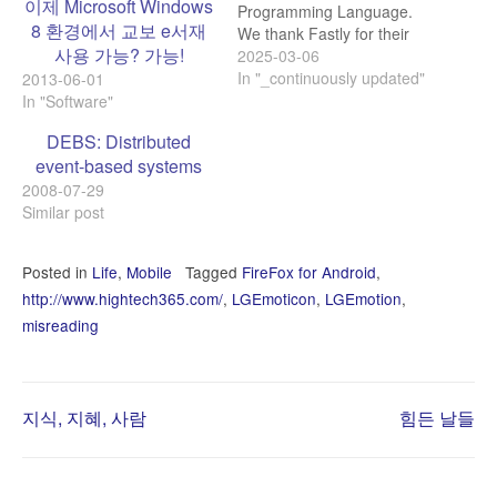
이제 Microsoft Windows
Programming Language.
8 환경에서 교보 e서재
We thank Fastly for their
사용 가능? 가능!
generous infrastructure
2025-03-06
support.
In "_continuously updated"
2013-06-01
In "Software"
DEBS: Distributed
event-based systems
2008-07-29
Similar post
Posted in
Life
,
Mobile
Tagged
FireFox for Android
,
http://www.hightech365.com/
,
LGEmoticon
,
LGEmotion
,
misreading
Post
지식, 지혜, 사람
힘든 날들