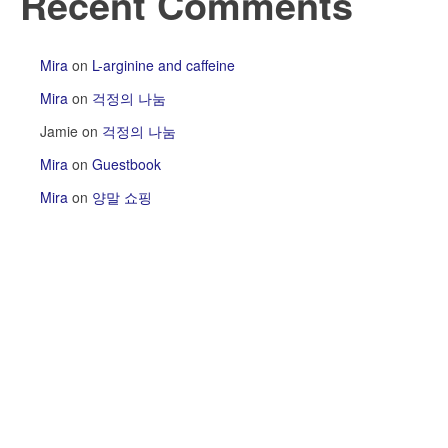
Recent Comments
Mira
on
L-arginine and caffeine
Mira
on
걱정의 나눔
Jamie
on
걱정의 나눔
Mira
on
Guestbook
Mira
on
양말 쇼핑