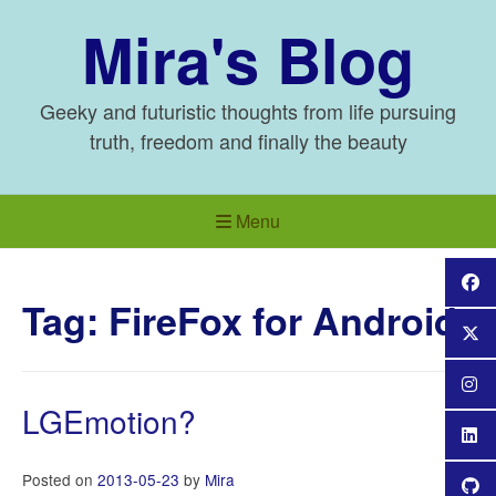
Skip
Mira's Blog
to
content
Geeky and futuristic thoughts from life pursuing
truth, freedom and finally the beauty
Menu
Tag:
FireFox for Android
LGEmotion?
Posted on
2013-05-23
by
Mira