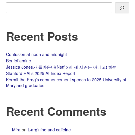
Search
Recent Posts
Confusion at noon and midnight
Benfotiamine
Jessica Jones가 돌아온다(Netflix의 새 시즌은 아니고) 하여
Stanford HAI’s 2025 AI Index Report
Kermit the Frog’s commencement speech to 2025 University of
Maryland graduates
Recent Comments
Mira
on
L-arginine and caffeine