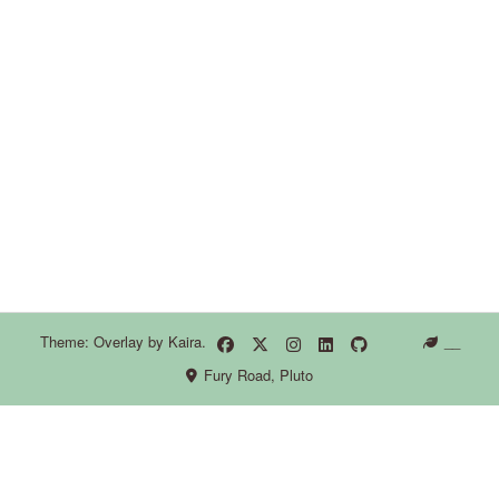
Theme: Overlay by
Kaira
.
__
Fury Road, Pluto