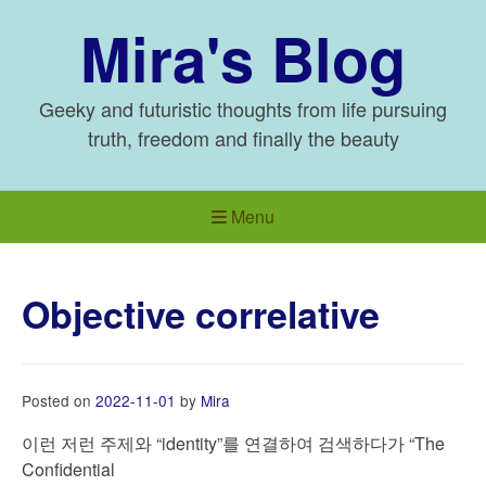
Skip
Mira's Blog
to
content
Geeky and futuristic thoughts from life pursuing
truth, freedom and finally the beauty
Menu
Objective correlative
Posted on
2022-11-01
by
Mira
이런 저런 주제와 “identity”를 연결하여 검색하다가 “The
Confidential