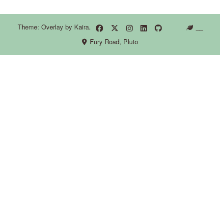
Theme: Overlay by
Kaira
.
__
Fury Road, Pluto