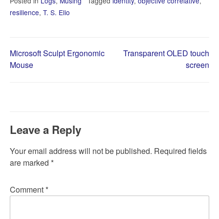
Posted in
Logs
,
Musing
Tagged
identity
,
objective correlative
,
resilience
,
T. S. Elio
Post
Microsoft Sculpt Ergonomic
Transparent OLED touch
Mouse
screen
navigation
Leave a Reply
Your email address will not be published.
Required fields
are marked
*
Comment
*