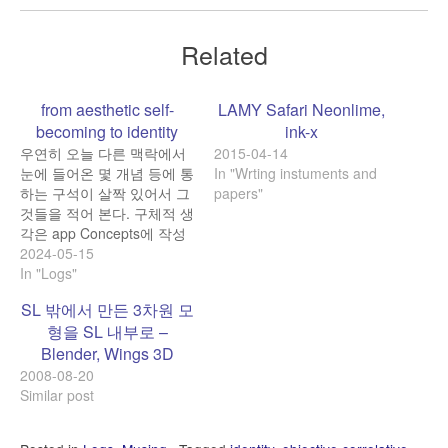
Related
from aesthetic self-
LAMY Safari Neonlime,
becoming to identity
ink-x
우연히 오늘 다른 맥락에서
2015-04-14
눈에 들어온 몇 개념 등에 통
In "Wrting instuments and
하는 구석이 살짝 있어서 그
papers"
것들을 적어 본다. 구체적 생
각은 app Concepts에 작성
하였는데 여기에는 키워드
2024-05-15
들만. -- aesthetic self-
In "Logs"
becoming ekphrasis visual
SL 밖에서 만든 3차원 모
identity (by Jean-Marie
형을 SL 내부로 –
Floch) -- mimesis
Blender, Wings 3D
existential risk The
Sickness unto Death
2008-08-20
(Sygdommen til Døden)by
Similar post
Søren Kierkegaard in 1849
under the pseudonym…