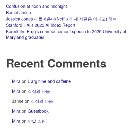
Confusion at noon and midnight
Benfotiamine
Jessica Jones가 돌아온다(Netflix의 새 시즌은 아니고) 하여
Stanford HAI’s 2025 AI Index Report
Kermit the Frog’s commencement speech to 2025 University of
Maryland graduates
Recent Comments
Mira
on
L-arginine and caffeine
Mira
on
걱정의 나눔
Jamie
on
걱정의 나눔
Mira
on
Guestbook
Mira
on
양말 쇼핑