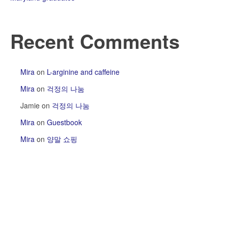
Recent Comments
Mira
on
L-arginine and caffeine
Mira
on
걱정의 나눔
Jamie
on
걱정의 나눔
Mira
on
Guestbook
Mira
on
양말 쇼핑