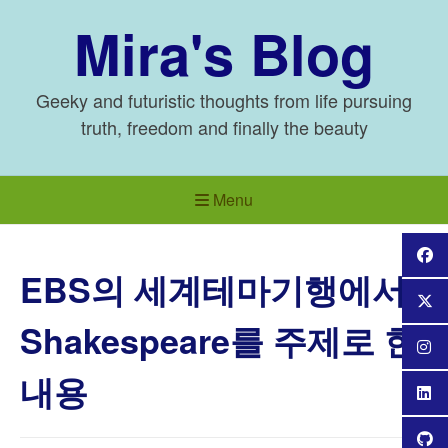
Skip
Mira's Blog
to
content
Geeky and futuristic thoughts from life pursuing
truth, freedom and finally the beauty
Menu
EBS의 세계테마기행에서
Shakespeare를 주제로 한
내용