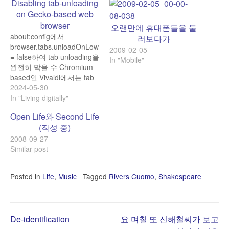
Disabling tab-unloading
on Gecko-based web
browser
오랜만에 휴대폰들을 둘
about:config에서
러보다가
browser.tabs.unloadOnLowMemory
2009-02-05
= false하여 tab unloading을
In "Mobile"
완전히 막을 수 Chromium-
based인 Vivaldi에서는 tab
들의 Lazy Load를 끈다. (대
2024-05-30
상을 섬세하게 선택할 수 있
In "Living digitally"
다.)
Open Life와 Second Life
(작성 중)
2008-09-27
Similar post
Posted in
Life
,
Music
Tagged
Rivers Cuomo
,
Shakespeare
Post
De-identification
요 며칠 또 신해철씨가 보고