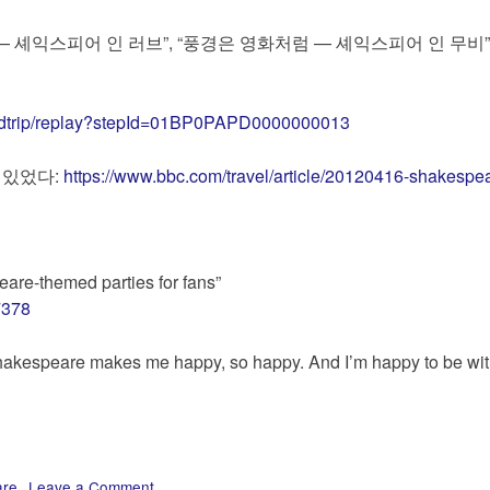
움 — 셰익스피어 인 러브”, “풍경은 영화처럼 — 셰익스피어 인 무비
worldtrip/replay?stepId=01BP0PAPD0000000013
가 있었다:
https://www.bbc.com/travel/article/20120416-shakespe
re-themed parties for fans”
7378
akespeare makes me happy, so happy. And I’m happy to be wi
are
Leave a Comment
on