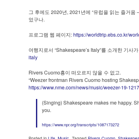
그 후에도 2020년, 2021년에 “유럽을 읽는 즐거
었구나.
프로그램 웹 페이지:
https://worldtrip.ebs.co.kr/
여행지로서 “Shakespeare’s Italy”를 소개한 기사
italy
Rivers Cuomo횽이 떠오르지 않을 수 없고.
“Weezer frontman Rivers Cuomo hosting Shakespea
https://www.nme.com/news/music/weezer-19-121
(Singing) Shakespeare makes me happy. Sh
you.
https://www.npr.org/transcripts/1087173272
Posted in
Life
,
Music
Tagged
Rivers Cuomo
,
Shakespe