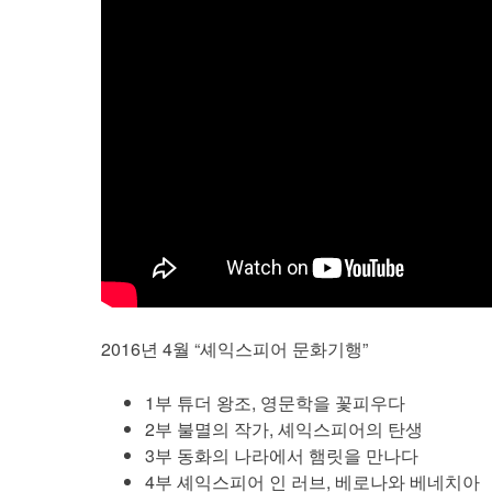
2016년 4월 “셰익스피어 문화기행”
1부 튜더 왕조, 영문학을 꽃피우다
2부 불멸의 작가, 셰익스피어의 탄생
3부 동화의 나라에서 햄릿을 만나다
4부 셰익스피어 인 러브, 베로나와 베네치아