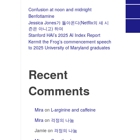
Confusion at noon and midnight
Benfotiamine
Jessica Jones가 돌아온다(Netflix의 새 시
즌은 아니고) 하여
Stanford HAI’s 2025 AI Index Report
Kermit the Frog’s commencement speech
to 2025 University of Maryland graduates
Recent
Comments
Mira
on
L-arginine and caffeine
Mira
on
걱정의 나눔
Jamie
on
걱정의 나눔