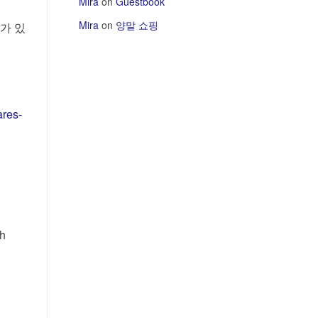
Mira
on
Guestbook
Mira
on
양말 쇼핑
”가 있
ares-
th