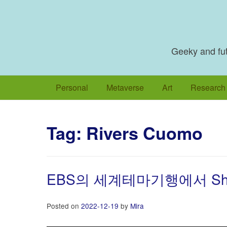
Skip
to
content
Geeky and futu
Personal
Metaverse
Art
Research
Tag:
Rivers Cuomo
EBS의 세계테마기행에서 Sha
Posted on
2022-12-19
by
Mira