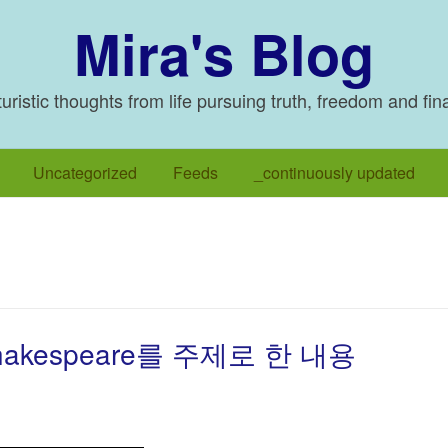
Mira's Blog
ristic thoughts from life pursuing truth, freedom and fin
Uncategorized
Feeds
_continuously updated
kespeare를 주제로 한 내용