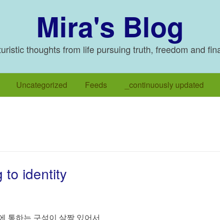
Mira's Blog
ristic thoughts from life pursuing truth, freedom and fin
Uncategorized
Feeds
_continuously updated
 to identity
등에 통하는 구석이 살짝 있어서