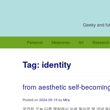
Skip
to
content
Geeky and futu
Personal
Metaverse
Art
Research
Tag:
identity
from aesthetic self-becoming
Posted on
2024-05-15
by
Mira
우연히 오늘 다른 맥락에서 눈에 들어온 몇 개념 