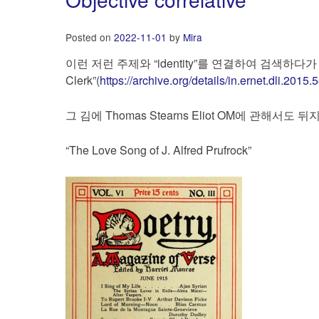
Posted on
2022-11-01
by
Mira
이런 저런 주제와 “identity”를 연결하여 검색하다가 “The
Clerk”(
https://archive.org/details/in.ernet.dli.20
그 김에 Thomas Stearns Eliot OM에 관해서도 뒤지
“The Love Song of J. Alfred Prufrock”