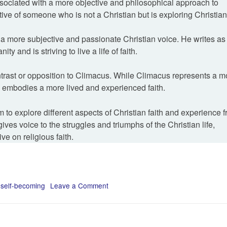
ociated with a more objective and philosophical approach to
ctive of someone who is not a Christian but is exploring Christian
 more subjective and passionate Christian voice. He writes as
 and is striving to live a life of faith.
ontrast or opposition to Climacus. While Climacus represents a m
us embodies a more lived and experienced faith.
to explore different aspects of Christian faith and experience 
gives voice to the struggles and triumphs of the Christian life,
e on religious faith.
,
self-becoming
Leave a Comment
on
from
aesthetic
self-
becoming