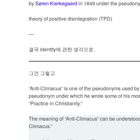
by
Søren Kierkegaard
in 1849 under the pseudony
theory of positive disintegration (TPD)
—
결국 identity에 관한 생각으로.
그건 그렇고
“Anti-Climacus” is one of the pseudonyms used by 
pseudonym under which he wrote some of his most 
“Practice in Christianity.”
The meaning of “Anti-Climacus” can be understoo
Climacus.”