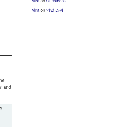
Mira
on
Guestbook
Mira
on
양말 쇼핑
the
h” and
es