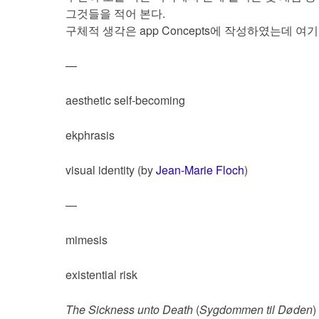
그것들을 적어 본다.
구체적 생각은 app Concepts에 작성하였는데 
—
aesthetic self-becoming
ekphrasis
visual identity (by
Jean-Marie Floch
)
—
mimesis
existential risk
The Sickness unto Death
(
Sygdommen til Døden
)