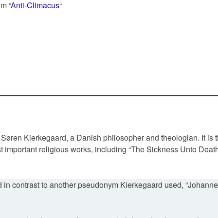
m “
Anti-Climacus
“
Søren Kierkegaard, a Danish philosopher and theologian. It is 
important religious works, including “The Sickness Unto Deat
d in contrast to another pseudonym Kierkegaard used, “Johann