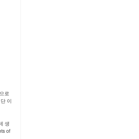
것으로
일단 이
데 생
s of