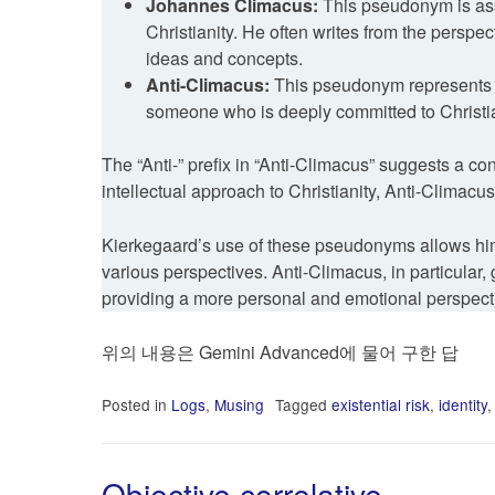
Johannes Climacus:
This pseudonym is ass
Christianity. He often writes from the perspe
ideas and concepts.
Anti-Climacus:
This pseudonym represents a
someone who is deeply committed to Christianity
The “Anti-” prefix in “Anti-Climacus” suggests a c
intellectual approach to Christianity, Anti-Climac
Kierkegaard’s use of these pseudonyms allows him 
various perspectives. Anti-Climacus, in particular, 
providing a more personal and emotional perspectiv
위의 내용은 Gemini Advanced에 물어 구한 답
Posted in
Logs
,
Musing
Tagged
existential risk
,
identity
Objective correlative