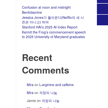
Confusion at noon and midnight
Benfotiamine
Jessica Jones가 돌아온다(Netflix의 새 시
즌은 아니고) 하여
Stanford HAI’s 2025 AI Index Report
Kermit the Frog’s commencement speech
to 2025 University of Maryland graduates
Recent
Comments
Mira
on
L-arginine and caffeine
Mira
on
걱정의 나눔
Jamie
on
걱정의 나눔